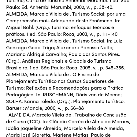
Turismo; Carta de Turismo Anhembi Morumbi. 1 ed. São
Paulo: Ed. Anhembi Morumbi, 2002, v. , p. 38-40.
ALMEIDA, Marcelo Vilela de . Turismo Social: por uma
Compreensão mais Adequada deste Fenômeno. In:
Miguel Bahl. (Org.). Turismo: enfoques teóricos e
práticos. 1 ed. São Paulo: Roca, 2003, v. , p. 111-140.
ALMEIDA, Marcelo Vilela de . Turismo Social. In: Luiz
Gonzaga Godoi Trigo; Alexandre Panosso Netto;
Mariana Aldrigui Carvalho; Paulo dos Santos Pires.
(Org.). Análises Regionais e Globais do Turismo
Brasileiro. 1 ed. São Paulo: Roca, 2005, v. , p. 345-355.
ALMEIDA, Marcelo Vilela de . O Ensino de
Planejamento Turístico nos Cursos Superiores de
Turismo: Reflexões e Recomendações para a Prática
Pedagógica. In: RUSCHMANN, Dóris van de Meene;
SOLHA, Karina Toledo. (Org.). Planejamento Turístico.
Barueri: Manole, 2006, v. , p. 66-88
ALMEIDA, Marcelo Vilela de . Trabalho de Conclusão
de Curso (TCC). In: Cláudia Corrêa de Almeida Moraes,
Idália Jaqueline Almeida, Marcelo Vilela de Almeida,
Maria José Giaretta, Marlene Matias, Paulo de