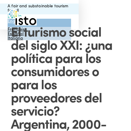
Skip
A fair and substainable tourism
to
for all
main
Sign in
Menu
English
content
El turismo social
Français
Español
Italiano
del siglo XXI: ¿una
política para los
consumidores o
para los
proveedores del
servicio?
Argentina, 2000-