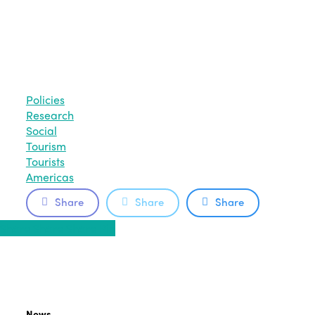
Policies
Research
Social
Tourism
Tourists
Americas
Share
Share
Share
Share
Share
Share
Share
Pin
News