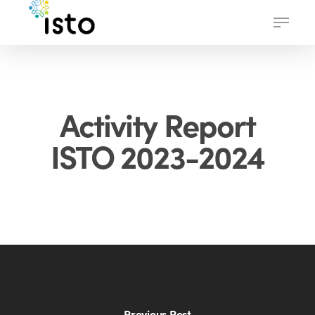
Skip
Menu
to
main
content
Activity Report
ISTO 2023-2024
Previous Post