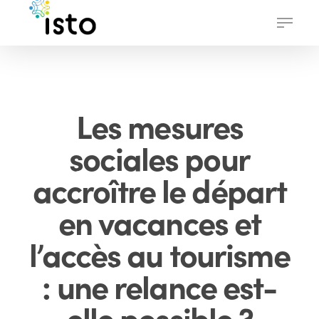
Skip
Menu
to
main
content
Les mesures
sociales pour
accroître le départ
en vacances et
l’accès au tourisme
: une relance est-
elle possible ?