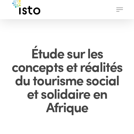
Skip
Menu
to
main
content
Étude sur les
concepts et réalités
du tourisme social
et solidaire en
Afrique