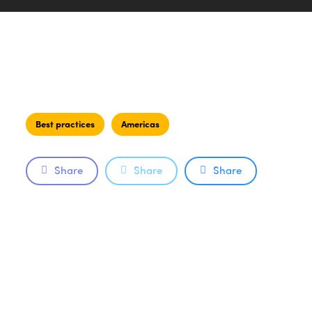
Best practices
Americas
Share
Share
Share