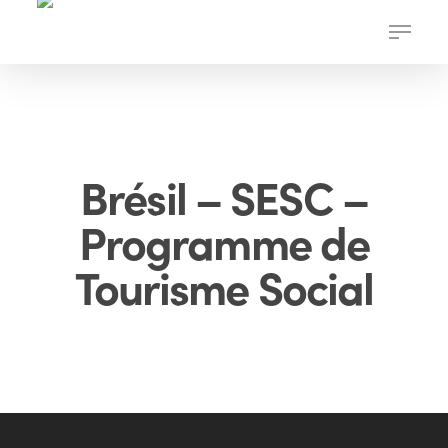
Skip
Menu
to
main
content
Brésil – SESC –
Programme de
Tourisme Social