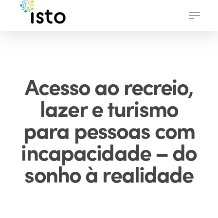
Skip
Menu
to
main
content
Acesso ao recreio,
lazer e turismo
para pessoas com
incapacidade – do
sonho à realidade