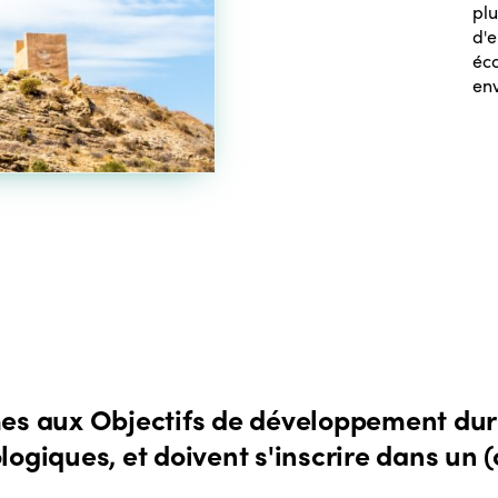
plu
d'e
éc
en
mes aux Objectifs de développement dur
logiques, et doivent s'inscrire dans un