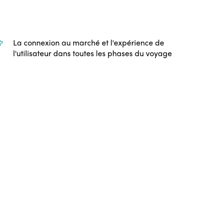
Accessibilité en tourisme
Édition 2026
Actualité
Tourisme Communautaire et Équitabl
Édition 2025
Nouvelles
Équité des Genres
eLibrary
La connexion au marché et l'expérience de
Édition 2024
l'utilisateur dans toutes les phases du voyage
Événements
Édition 2023
Adhérer
Édition 2022
Édition 2021
Édition 2020