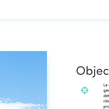
Object
Le 
gén
déf
rôl
pr