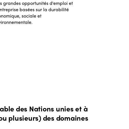
s grandes opportunités d'emploi et
ntreprise basées sur la durabilité
onomique, sociale et
vironnementale.
ISTO
Qui nous sommes
eLibrary
Pourquoi adhérer à ISTO
Membres
Congrès Mondial 2024
Awards 2024
Régions
Contact
Afrique
Thématiques
able des Nations unies et à
Amériques
 (ou plusieurs) des domaines
Alliance pour la formation et la reche
Semaine internationale
Europe