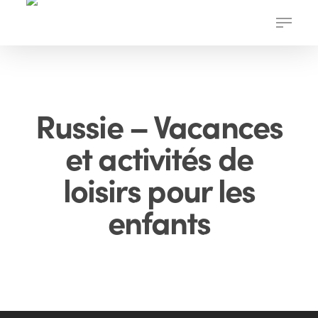
Skip
Menu
to
main
content
Russie – Vacances
et activités de
loisirs pour les
enfants