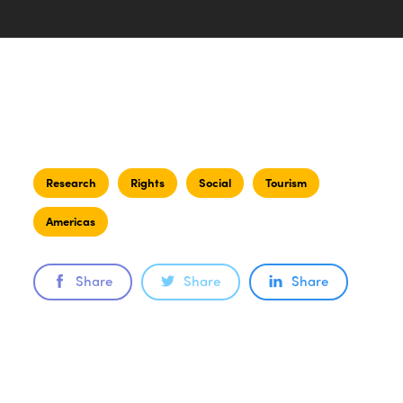
Research
Rights
Social
Tourism
Americas
Share
Share
Share